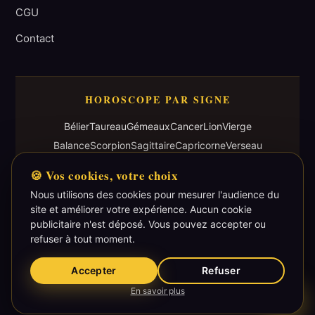
CGU
Contact
HOROSCOPE PAR SIGNE
Bélier
Taureau
Gémeaux
Cancer
Lion
Vierge
Balance
Scorpion
Sagittaire
Capricorne
Verseau
Poisson
🍪 Vos cookies, votre choix
Nous utilisons des cookies pour mesurer l'audience du
site et améliorer votre expérience. Aucun cookie
publicitaire n'est déposé. Vous pouvez accepter ou
refuser à tout moment.
Voyance par téléphone au
06 25 44 55 95
· Cabinet de
Menton (06500), Côte d'Azur
Accepter
Refuser
© 2026 Voyance & Prédiction. Tous droits réservés.
📞
En savoir plus
06
Site réalisé par
Gradly Concept