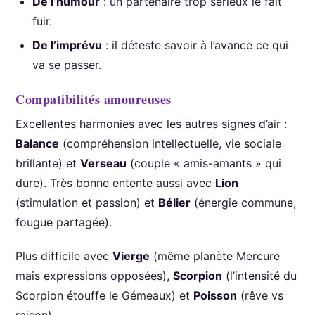
De l’humour
: un partenaire trop sérieux le fait
fuir.
De l’imprévu
: il déteste savoir à l’avance ce qui
va se passer.
Compatibilités amoureuses
Excellentes harmonies avec les autres signes d’air :
Balance
(compréhension intellectuelle, vie sociale
brillante) et
Verseau
(couple « amis-amants » qui
dure). Très bonne entente aussi avec
Lion
(stimulation et passion) et
Bélier
(énergie commune,
fougue partagée).
Plus difficile avec
Vierge
(même planète Mercure
mais expressions opposées),
Scorpion
(l’intensité du
Scorpion étouffe le Gémeaux) et
Poisson
(rêve vs
raison).