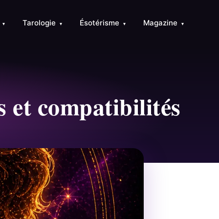
e
Tarologie
Ésotérisme
Magazine
▾
▾
▾
▾
et compatibilités