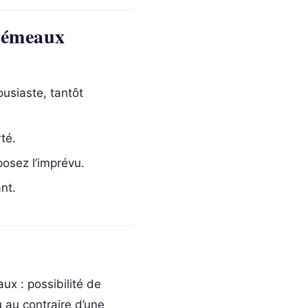
Gémeaux
usiaste, tantôt
té.
posez l’imprévu.
nt.
x : possibilité de
 au contraire d’une