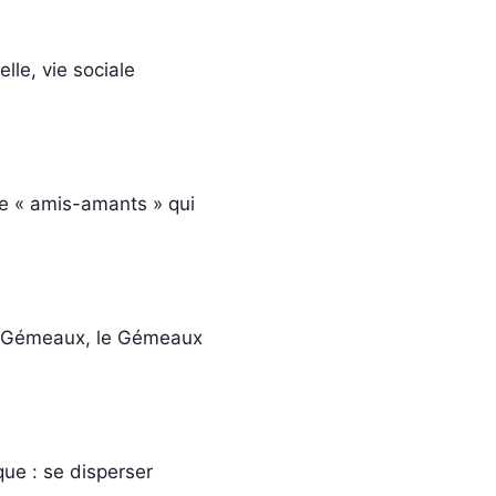
lle, vie sociale
le « amis-amants » qui
 le Gémeaux, le Gémeaux
ue : se disperser