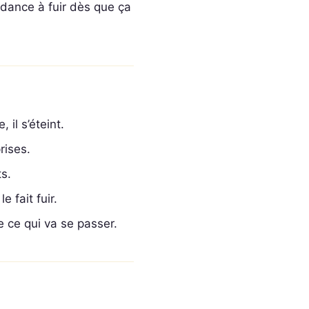
endance à fuir dès que ça
 il s’éteint.
rises.
ts.
e fait fuir.
ce ce qui va se passer.