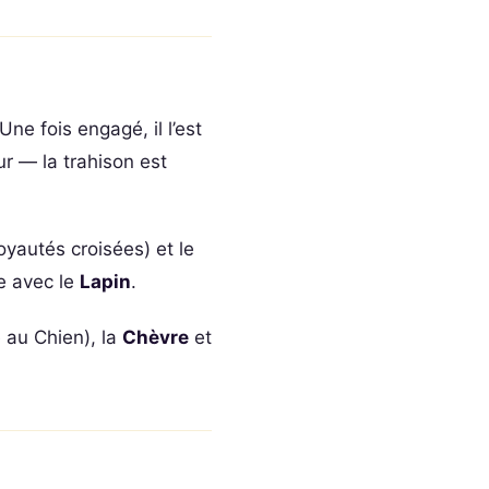
 Une fois engagé, il l’est
ur — la trahison est
oyautés croisées) et le
e avec le
Lapin
.
 au Chien), la
Chèvre
et