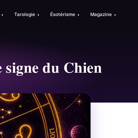
e
Tarologie
Ésotérisme
Magazine
▾
▾
▾
▾
le signe du Chien