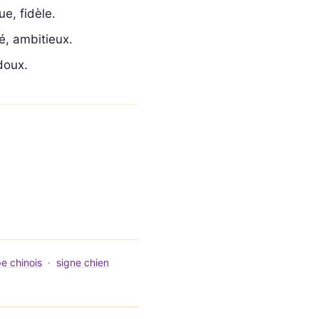
e, fidèle.
é, ambitieux.
 doux.
e chinois
·
signe chien