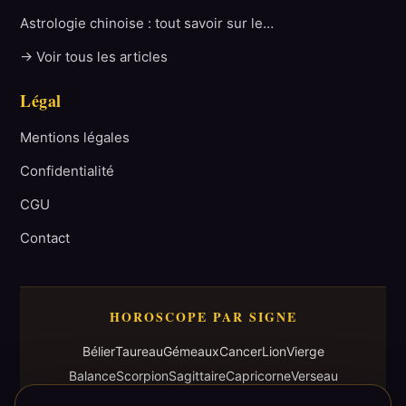
Astrologie chinoise : tout savoir sur le…
→ Voir tous les articles
Légal
Mentions légales
Confidentialité
CGU
Contact
HOROSCOPE PAR SIGNE
Bélier
Taureau
Gémeaux
Cancer
Lion
Vierge
Balance
Scorpion
Sagittaire
Capricorne
Verseau
Poisson