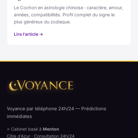
Le Cochon en astrologie chinoise : caractère, amour,
années, compatibilités. Profil complet du signe le
plus généreux du zodiaque.
Lire l'article →
Voyance par téléphone 24h/24 — Prédictions
immédiates
⭐ Cabinet basé à
Menton
Côte d'Azur · Consultation 24h/24