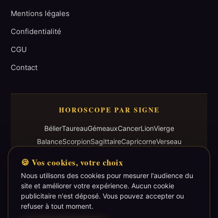
Mentions légales
Confidentialité
CGU
Contact
HOROSCOPE PAR SIGNE
Bélier
Taureau
Gémeaux
Cancer
Lion
Vierge
Balance
Scorpion
Sagittaire
Capricorne
Verseau
Poisson
🍪 Vos cookies, votre choix
Nous utilisons des cookies pour mesurer l'audience du
site et améliorer votre expérience. Aucun cookie
publicitaire n'est déposé. Vous pouvez accepter ou
refuser à tout moment.
Voyance par téléphone au
06 25 44 55 95
· Cabinet de